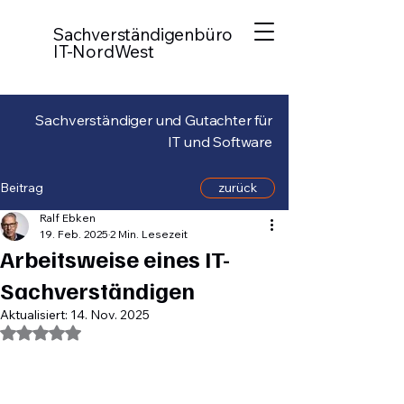
Sachverständigenbüro
IT-NordWest
Sachverständiger und Gutachter für
IT und Software
Beitrag
zurück
Ralf Ebken
19. Feb. 2025
2 Min. Lesezeit
Arbeitsweise eines IT-
Sachverständigen
Aktualisiert:
14. Nov. 2025
Mit NaN von 5 Sternen bewertet.