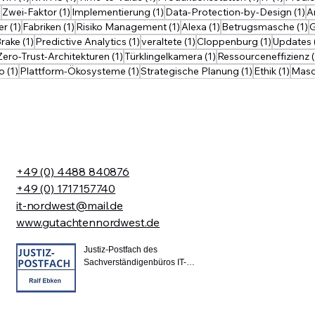
eme frühzeitig zu erkennen und zu beheben, bevor sie zu größeren H
1 Beitrag
1 Beitrag
1 Beitrag
1 
)
Zwei-Faktor
(1)
Implementierung
(1)
Data-Protection-by-Design
(1)
A
nzufriedenheit erhöhen: Hochwertige Software, die den Anforderungen
eitrag
1 Beitrag
1 Beitrag
1 Beitrag
1 Beitrag
1
er
(1)
Fabriken
(1)
Risiko Management
(1)
Alexa
(1)
Betrugsmasche
(1)
G
zeptanz. Ralf Ebken Sachverständigenbüro IT-NordWest © 2024 - 20
 Beitrag
1 Beitrag
1 Beitrag
1 Beitrag
1 Beitrag
rake
(1)
Predictive Analytics
(1)
veraltete
(1)
Cloppenburg
(1)
Updates
 Beitrag
1 Beitrag
1 Beitrag
Zero-Trust-Architekturen
(1)
Türklingelkamera
(1)
Ressourceneffizienz
1 Beitrag
1 Beitrag
1 Beitrag
1 Bei
eo
(1)
Plattform-Ökosysteme
(1)
Strategische Planung
(1)
Ethik
(1)
Masc
1 Beitrag
+49 (0) 4488 840876
+49 (0) 1717157740
it-nordwest@mail.de
www.gutachtennordwest.de
Justiz-Postfach des 
Sachverständigenbüros IT-
NordWest. Postfach ID und 
Name: Ralf Ebken.

Erfragen Sie bitte für eine 
sichere Kommunikation 