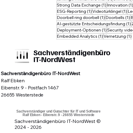
Probl
1 Beitrag
Strong Data Exchange
(1)
Innovation
(1
Kunde
1 Beitrag
1 B
ESG-Reporting
(1)
Videotürklingel
(1)
Le
zu Ak
1 Beitrag
1
Doorbell ring doorbell
(1)
Doorbells
(1)
B
1
AI-gestützte Entscheidungsfindung
(1)
1 Beitrag
Deployment-Optionen
(1)
Security vid
1 Beitrag
Embedded Analytics
(1)
Vernetzung
(1)
Sachverständigenbüro
IT-NordWest
Sachverständigenbüro IT-NordWest
Ralf Ebken
Eibenstr. 9 - Postfach 1467
26655 Westerstede
Sachverständiger und Gutachter für IT und Software
Ralf Ebken - Eibenstr. 9 - 26655 Westerstede
Sachverständigenbüro IT-NordWest ©
2024 - 2026