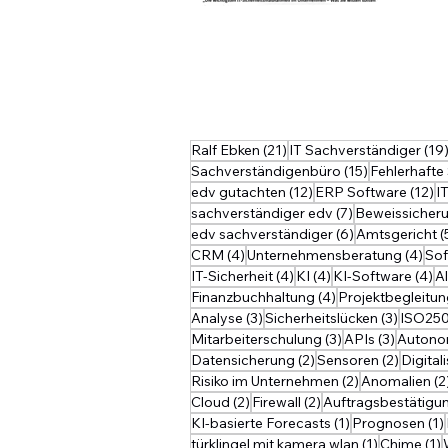
Vertrauen der Nutzer: Eine q
Die B
Haupt
– Was Sie
und s
Produ
Haupt
Softw
Schri
Veral
erfül
durch
Exper
Inter
Diese
kompl
und e
oft w
funkt
unbef
benöt
Unter
Benut
regel
Sachv
Unter
Verst
Angri
fest. 
Softw
21 Beiträge
Ralf Ebken
(21)
IT Sachverständiger
(19
Prinz
keinen
und R
15 Beiträge
Sensi
Sachverständigenbüro
(15)
Fehlerhafte
die S
aktua
schwä
12 Beiträge
12
edv gutachten
(12)
ERP Software
(12)
I
IT-In
Stabi
hoc i
7 Beiträge
sachverständiger edv
(7)
Beweissicher
Herau
einge
Detec
6 Beiträge
edv sachverständiger
(6)
Amtsgericht
(
Gutac
Austa
einma
4 Beiträge
4 B
CRM
(4)
Unternehmensberatung
(4)
Sof
NordW
Daten
Sie d
4 Beiträge
4 Beiträge
4 
IT-Sicherheit
(4)
KI
(4)
KI-Software
(4)
A
Diese
Sachv
4 Beiträge
Finanzbuchhaltung
(4)
Projektbegleitu
inter
3 Beiträge
3 Beitr
Analyse
(3)
Sicherheitslücken
(3)
ISO25
Softw
struk
3 Beiträge
3 Beiträ
Mitarbeiterschulung
(3)
APIs
(3)
Auton
diese
2 Beiträge
2 Beitr
Datensicherung
(2)
Sensoren
(2)
Digital
spezif
2 Beiträge
Risiko im Unternehmen
(2)
Anomalien
(2
Entwi
2 Beiträge
2 Beiträge
Cloud
(2)
Firewall
(2)
Auftragsbestätigu
Unter
1 Beitrag
KI-basierte Forecasts
(1)
Prognosen
(1)
Risik
1 Beitrag
1
türklingel mit kamera wlan
(1)
Chime
(1)