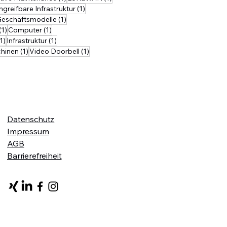
erausforderungen werden.
Beitrag
1 Beitrag
ngreifbare Infrastruktur
(1)
 der Benutzer entspricht, führt
 Beitrag
1 Beitrag
eschäftsmodelle
(1)
25
1 Beitrag
1 Beitrag
(1)
Computer
(1)
1 Beitrag
1 Beitrag
(1)
Infrastruktur
(1)
trag
1 Beitrag
1 Beitrag
hinen
(1)
Video Doorbell
(1)
Datenschutz
Impressum
AGB
Barrierefreiheit