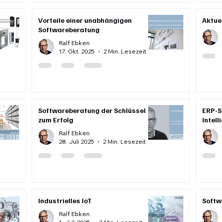
Vorteile einer unabhängigen
Aktue
Softwareberatung
Ralf Ebken
17. Okt. 2025
2 Min. Lesezeit
Softwareberatung der Schlüssel
ERP-S
zum Erfolg
Intell
Ralf Ebken
28. Juli 2025
2 Min. Lesezeit
Industrielles IoT
Softw
Ralf Ebken