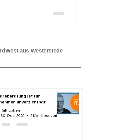
lässlich. Cyberangriffe und
erende Folgen haben. Als
 ich Ihnen in diesem
ßnahmen vorstellen, um Ihre
.
ordWest aus Westerstede
areberatung ist für
nehmen unverzichtbar
Ralf Ebken
30. Dez. 2025
2 Min. Lesezeit