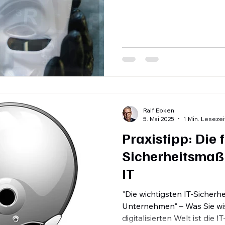
Infrastruktur kann zum Einf
Hier erkläre ich, was „angre
bedeutet, warum sie entste
absichert.
Ralf Ebken
5. Mai 2025
1 Min. Lesezei
Praxistipp: Die 
Sicherheitsmaß
IT
"Die wichtigsten IT-Siche
Unternehmen" – Was Sie wis
digitalisierten Welt ist die