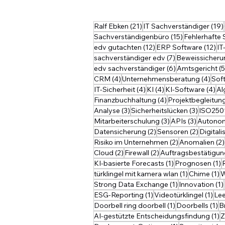
21 Beiträge
Ralf Ebken
(21)
IT Sachverständiger
(19)
15 Beiträge
Sachverständigenbüro
(15)
Fehlerhafte
12 Beiträge
12
edv gutachten
(12)
ERP Software
(12)
IT
7 Beiträge
sachverständiger edv
(7)
Beweissicheru
6 Beiträge
edv sachverständiger
(6)
Amtsgericht
(5
4 Beiträge
4 Be
CRM
(4)
Unternehmensberatung
(4)
Sof
4 Beiträge
4 Beiträge
4 
IT-Sicherheit
(4)
KI
(4)
KI-Software
(4)
Al
4 Beiträge
Finanzbuchhaltung
(4)
Projektbegleitun
3 Beiträge
3 Beiträ
Analyse
(3)
Sicherheitslücken
(3)
ISO250
3 Beiträge
3 Beiträ
Mitarbeiterschulung
(3)
APIs
(3)
Autono
2 Beiträge
2 Beiträ
Datensicherung
(2)
Sensoren
(2)
Digitali
2 Beiträge
Risiko im Unternehmen
(2)
Anomalien
(2)
2 Beiträge
2 Beiträge
Cloud
(2)
Firewall
(2)
Auftragsbestätigun
1 Beitrag
1
KI-basierte Forecasts
(1)
Prognosen
(1)
1 Beitrag
1
türklingel mit kamera wlan
(1)
Chime
(1)
W
1 Beitrag
Strong Data Exchange
(1)
Innovation
(1)
1 Beitrag
1 B
ESG-Reporting
(1)
Videotürklingel
(1)
Lee
1 Beitrag
1 
Doorbell ring doorbell
(1)
Doorbells
(1)
B
1
AI-gestützte Entscheidungsfindung
(1)
Z