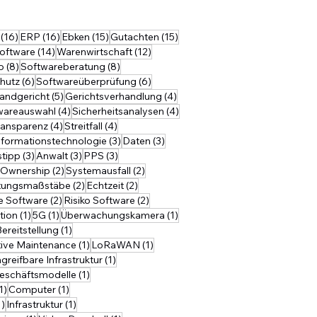
äge
16 Beiträge
16 Beiträge
15 Beiträge
15 Beiträge
(16)
ERP
(16)
Ebken
(15)
Gutachten
(15)
14 Beiträge
12 Beiträge
oftware
(14)
Warenwirtschaft
(12)
8 Beiträge
8 Beiträge
o
(8)
Softwareberatung
(8)
ge
6 Beiträge
6 Beiträge
hutz
(6)
Softwareüberprüfung
(6)
 Beiträge
5 Beiträge
4 Beiträge
andgericht
(5)
Gerichtsverhandlung
(4)
träge
4 Beiträge
4 Beiträge
wareauswahl
(4)
Sicherheitsanalysen
(4)
4 Beiträge
4 Beiträge
ransparenz
(4)
Streitfall
(4)
Beiträge
3 Beiträge
3 Beiträge
nformationstechnologie
(3)
Daten
(3)
träge
3 Beiträge
3 Beiträge
3 Beiträge
stipp
(3)
Anwalt
(3)
PPS
(3)
2 Beiträge
2 Beiträge
-Ownership
(2)
Systemausfall
(2)
äge
2 Beiträge
2 Beiträge
tungsmaßstäbe
(2)
Echtzeit
(2)
eiträge
2 Beiträge
2 Beiträge
te Software
(2)
Risiko Software
(2)
1 Beitrag
1 Beitrag
1 Beitrag
tion
(1)
5G
(1)
Überwachungskamera
(1)
1 Beitrag
ereitstellung
(1)
ag
1 Beitrag
1 Beitrag
tive Maintenance
(1)
LoRaWAN
(1)
Beitrag
1 Beitrag
greifbare Infrastruktur
(1)
Beitrag
1 Beitrag
eschäftsmodelle
(1)
1 Beitrag
1 Beitrag
1)
Computer
(1)
1 Beitrag
1 Beitrag
1)
Infrastruktur
(1)