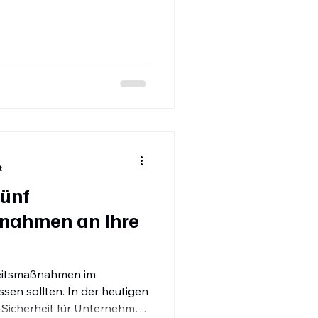
allstor für Angreifer werden.
ifbare Infrastruktur“
ht und wie man sie wirksam
t
fünf
nahmen an Ihre
rheitsmaßnahmen im
sen sollten. In der heutigen
 IT-Sicherheit für Unternehmen