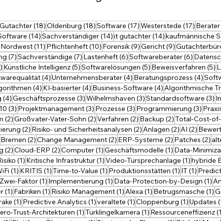
19 Beiträge
18 Beiträge
18 Beiträge
17 Beiträge
17 Beitr
Gutachter
(18)
Oldenburg
(18)
Software
(17)
Westerstede
(17)
Berater
14 Beiträge
14 Beiträge
14 Beiträge
 Software
(14)
Sachverständiger
(14)
it gutachter
(14)
kaufmännische S
 Beiträge
11 Beiträge
10 Beiträge
9 Beiträge
9 Beiträge
-Nordwest
(11)
Pflichtenheft
(10)
Forensik
(9)
Gericht
(9)
Gutachterbür
7 Beiträge
7 Beiträge
6 Beiträge
6 Beiträ
ng
(7)
Sachverständige
(7)
Lastenheft
(6)
Softwareberater
(6)
Datensc
5 Beiträge
5 Beiträge
5 Beiträge
5
)
Künstliche Intelligenz
(5)
Softwarelösungen
(5)
Beweisverfahren
(5)
L
iträge
4 Beiträge
4 Beiträge
4 Bei
twarequalität
(4)
Unternehmensberater
(4)
Beratungsprozess
(4)
Soft
Beiträge
4 Beiträge
4 Beiträge
4 Beiträge
gorithmen
(4)
KI-basierter
(4)
Business-Software
(4)
Algorithmische T
4 Beiträge
3 Beiträge
3 Beiträge
3 
g
(4)
Geschäftsprozesse
(3)
Wilhelmshaven
(3)
Standardsoftware
(3)
I
ge
3 Beiträge
3 Beiträge
3 Beiträge
3 Bei
10
(3)
Projektmanagement
(3)
Prozesse
(3)
Programmierung
(3)
Praxi
ge
2 Beiträge
2 Beiträge
2 Beiträge
2 Beiträge
m
(2)
Großvater-Vater-Sohn
(2)
Verfahren
(2)
Backup
(2)
Total-Cost-of
ge
2 Beiträge
2 Beiträge
2 Beiträge
2 Beitr
sierung
(2)
Risiko- und Sicherheitsanalysen
(2)
Anlagen
(2)
AI
(2)
Bewer
2 Beiträge
2 Beiträge
2 Beiträge
2 Beiträge
2 B
Bremen
(2)
Change Management
(2)
ERP-Systeme
(2)
Patches
(2)
al
2 Beiträge
2 Beiträge
1 Beitrag
1 Beitrag
g
(2)
Cloud-ERP
(2)
Computer
(1)
Geschäftsmodelle
(1)
Data-Minimiza
 Beitrag
1 Beitrag
1 Beitrag
1 Beitrag
Risiko
(1)
Kritische Infrastruktur
(1)
Video-Türsprechanlage
(1)
hybride B
 Beitrag
1 Beitrag
1 Beitrag
1 Beitrag
1 Beitrag
1 Beitr
iFi
(1)
KRITIS
(1)
Time-to-Value
(1)
Produktionsstätten
(1)
IT
(1)
Predic
1 Beitrag
1 Beitrag
1 Beitrag
1 
Zwei-Faktor
(1)
Implementierung
(1)
Data-Protection-by-Design
(1)
An
eitrag
1 Beitrag
1 Beitrag
1 Beitrag
1 Beitrag
1 
r
(1)
Fabriken
(1)
Risiko Management
(1)
Alexa
(1)
Betrugsmasche
(1)
G
Beitrag
1 Beitrag
1 Beitrag
1 Beitrag
1 Beitrag
rake
(1)
Predictive Analytics
(1)
veraltete
(1)
Cloppenburg
(1)
Updates
(
 Beitrag
1 Beitrag
1 Beitrag
ero-Trust-Architekturen
(1)
Türklingelkamera
(1)
Ressourceneffizienz
(