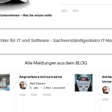
aller Größenordnungen uner
Datenverluste können verhe
IT-Sachverständiger möchte
Beitrag die wichtigsten Ma
IT-Infrastruktur zu schützen
hter für IT und Software - Sachverständigenbüro IT-N
Alle Meldungen aus dem BLOG
Angreifbare Infrastruktur
Softw
Unter
Ralf Ebken
5. Jan.
2 Min. Lesezeit