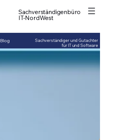
Sachverständigenbüro
IT-NordWest
Blog
Sachverständiger und Gutachter
für IT und Software