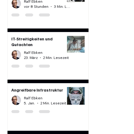
KI-Vorfälle: Was uns die
jüngsten Ereignisse lehren
Ralf Ebken
vor 8 Stunden
3 Min. Lesezeit
IT-Streitigkeiten und
Gutachten
Ralf Ebken
23. März
2 Min. Lesezeit
Angreifbare Infrastruktur
Ralf Ebken
5. Jan.
2 Min. Lesezeit