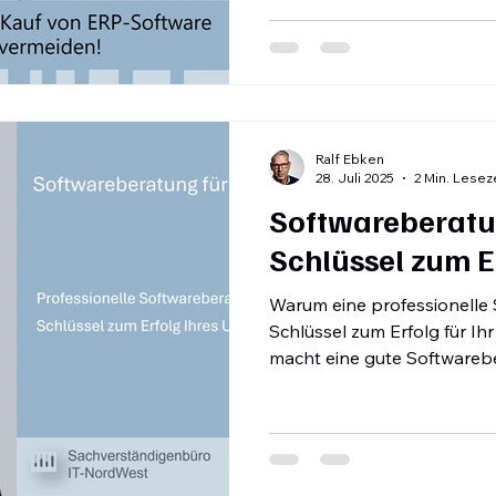
Gegenmaßnahmen. Fehlend
und Prioritäten Fehler: Ohn
wird eine Lösung gewählt, d
Erstellen Sie eine Prioritäte
Nice-to-have-F
Ralf Ebken
28. Juli 2025
2 Min. Lesez
Softwareberatu
Schlüssel zum E
Warum eine professionelle
Schlüssel zum Erfolg für I
macht eine gute Softwareb