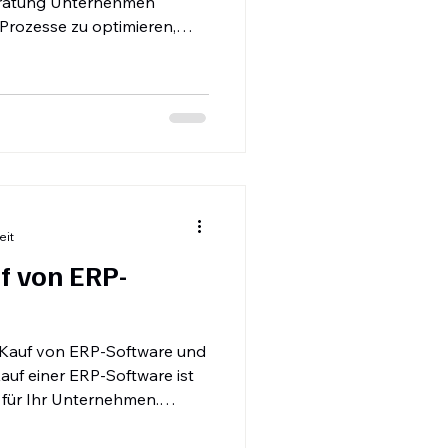
ratung Unternehmen
 Prozesse zu optimieren,
 Geschäftspotenziale zu
ftwareberatung hilft dabei,
hlen, Risiken zu minimieren
 reibungslos zu gestalten.
ile auf einen Blick.
gkeit Unabhängige Berater
eit
f von ERP-
m Kauf von ERP-Software und
Kauf einer ERP-Software ist
 für Ihr Unternehmen.
 Zeit, Geld und Nerven. Hier
und konkrete