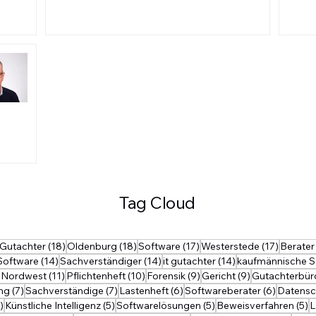
Tag Cloud
19 Beiträge
18 Beiträge
18 Beiträge
17 Beiträge
17 Beitr
Gutachter
(18)
Oldenburg
(18)
Software
(17)
Westerstede
(17)
Berater
14 Beiträge
14 Beiträge
14 Beiträge
 Software
(14)
Sachverständiger
(14)
it gutachter
(14)
kaufmännische S
 Beiträge
11 Beiträge
10 Beiträge
9 Beiträge
9 Beiträge
-Nordwest
(11)
Pflichtenheft
(10)
Forensik
(9)
Gericht
(9)
Gutachterbür
7 Beiträge
7 Beiträge
6 Beiträge
6 Beiträ
ng
(7)
Sachverständige
(7)
Lastenheft
(6)
Softwareberater
(6)
Datensc
5 Beiträge
5 Beiträge
5 Beiträge
5
)
Künstliche Intelligenz
(5)
Softwarelösungen
(5)
Beweisverfahren
(5)
L