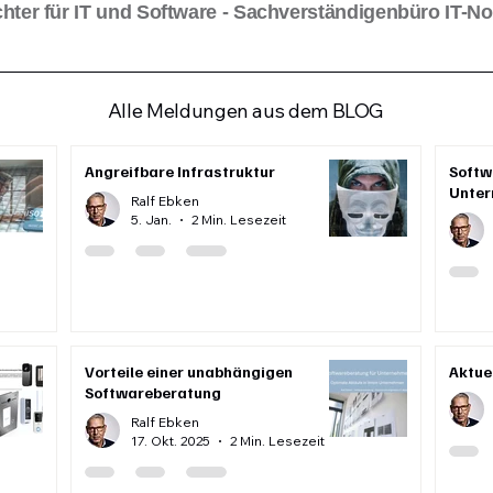
hter für IT und Software - Sachverständigenbüro IT-N
Alle Meldungen aus dem BLOG
Angreifbare Infrastruktur
Softw
Unter
Ralf Ebken
5. Jan.
2 Min. Lesezeit
Vorteile einer unabhängigen
Aktue
Softwareberatung
Ralf Ebken
17. Okt. 2025
2 Min. Lesezeit