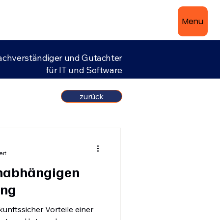
Menu
achverständiger und Gutachter
für IT und Software
zurück
eit
unabhängigen
ung
kunftssicher Vorteile einer