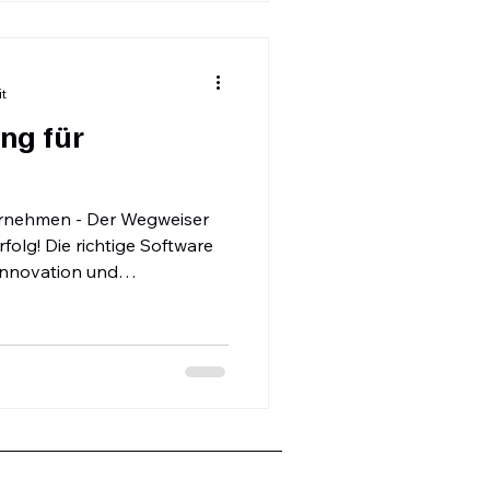
it
ng für
ernehmen - Der Wegweiser
e Software
 Innovation und
Ihr Unternehmen. Doch die
 und Nutzung der
omplexe Prozesse, die
erfordern.