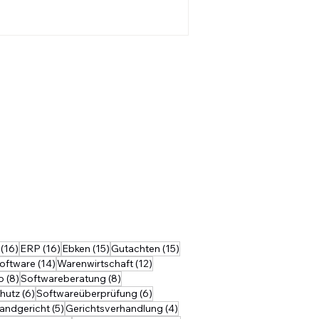
äge
16 Beiträge
16 Beiträge
15 Beiträge
15 Beiträge
(16)
ERP
(16)
Ebken
(15)
Gutachten
(15)
14 Beiträge
12 Beiträge
oftware
(14)
Warenwirtschaft
(12)
8 Beiträge
8 Beiträge
o
(8)
Softwareberatung
(8)
ge
6 Beiträge
6 Beiträge
hutz
(6)
Softwareüberprüfung
(6)
 Beiträge
5 Beiträge
4 Beiträge
andgericht
(5)
Gerichtsverhandlung
(4)