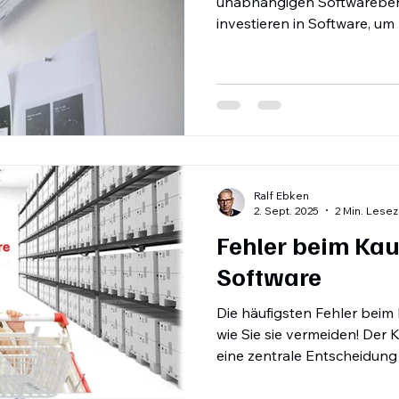
unabhängigen Softwarebe
investieren in Software, um
Kosten zu senken und neue
heben. Eine unabhängige So
die richtige Lösung auszuwä
und den Weg zur Umsetzung
Hier sind die zentralen Vorte
Objektivität statt Abhängi
stehen nicht in Bi
Ralf Ebken
2. Sept. 2025
2 Min. Lesez
Fehler beim Kau
Software
Die häufigsten Fehler bei
wie Sie sie vermeiden! Der 
eine zentrale Entscheidung
Falsch investiert, kostet es
sind die häufigsten Fehler 