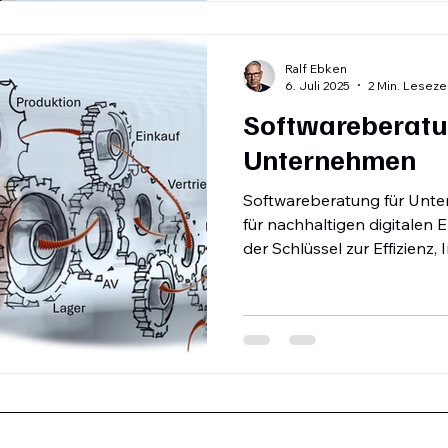
Ralf Ebken
6. Juli 2025
2 Min. Leseze
Softwareberatu
Unternehmen
Softwareberatung für Unt
für nachhaltigen digitalen Erfolg! Die richtig
der Schlüssel zur Effizienz,
Wettbewerbsfähigkeit für 
Auswahl, Implementierung
passenden Lösungen sind k
Fachwissen und Erfahrung 