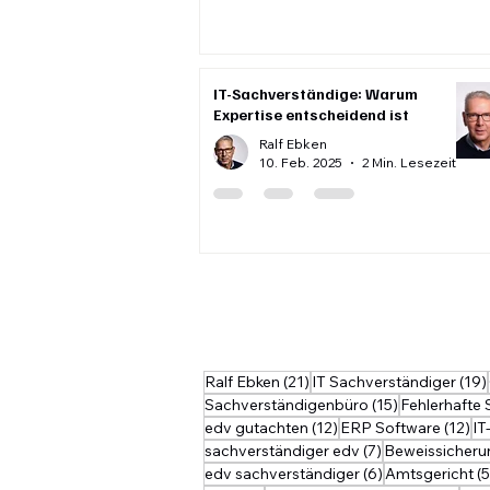
IT-Sachverständige: Warum
Expertise entscheidend ist
Ralf Ebken
10. Feb. 2025
2 Min. Lesezeit
21 Beiträge
Ralf Ebken
(21)
IT Sachverständiger
(19)
15 Beiträge
Sachverständigenbüro
(15)
Fehlerhafte
12 Beiträge
12
edv gutachten
(12)
ERP Software
(12)
IT
7 Beiträge
sachverständiger edv
(7)
Beweissicheru
6 Beiträge
edv sachverständiger
(6)
Amtsgericht
(5