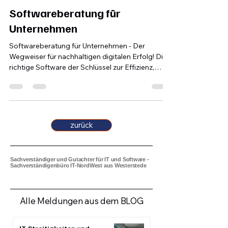
Ralf Ebken
6. Juli 2025
2 Min. Lesezeit
Softwareberatung für
Unternehmen
Softwareberatung für Unternehmen - Der
Wegweiser für nachhaltigen digitalen Erfolg! Die
richtige Software der Schlüssel zur Effizienz,
Innovation und Wettbewerbsfähigkeit für Ihr
Unternehmen. Doch die Auswahl,
Implementierung und Nutzung der passenden
Lösungen sind komplexe Prozesse, die
Fachwissen und Erfahrung erfordern.
zurück
Sachverständiger und Gutachter für IT und Software -
Sachverständigenbüro IT-NordWest aus Westerstede