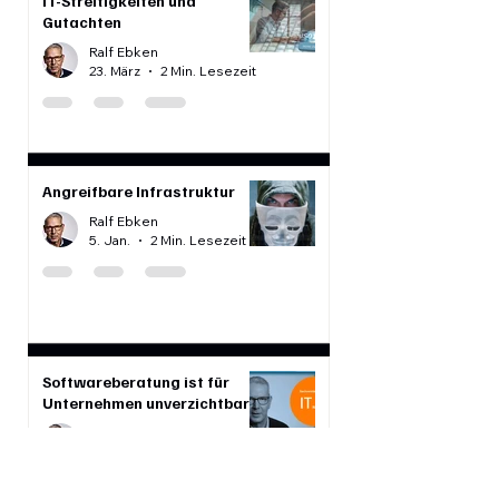
Alle Meldungen aus dem BLOG
IT-Streitigkeiten und
Gutachten
Ralf Ebken
23. März
2 Min. Lesezeit
Angreifbare Infrastruktur
Ralf Ebken
5. Jan.
2 Min. Lesezeit
Softwareberatung ist für