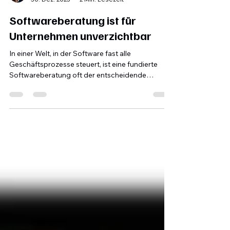
Ralf Ebken
30. Dez. 2025
2 Min. Lesezeit
Softwareberatung ist für
Unternehmen unverzichtbar
In einer Welt, in der Software fast alle
Geschäftsprozesse steuert, ist eine fundierte
Softwareberatung oft der entscheidende
Unterschied zwischen Stillstand und Wachstum.
Sie hilft Unternehmen, die richtige Technologie zu
finden, Risiken zu minimieren und langfristig
Kosten zu sparen.