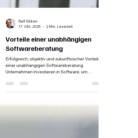
Ralf Ebken
17. Okt. 2025
2 Min. Lesezeit
Vorteile einer unabhängigen
Softwareberatung
Erfolgreich, objektiv und zukunftssicher Vorteile
einer unabhängigen Softwareberatung
Unternehmen investieren in Software, um
Prozesse zu optimieren, Kosten zu senken und
neue Geschäftspotenziale zu heben. Eine
unabhängige Softwareberatung hilft dabei, die
richtige Lösung auszuwählen, Risiken zu
minimieren und den Weg zur Umsetzung
reibungslos zu gestalten. Hier sind die zentralen
Vorteile auf einen Blick. Objektivität statt
Abhängigkeit Unabhängige Berater stehen nicht