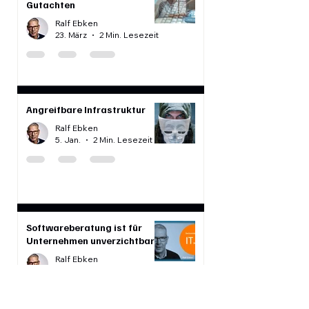
Sachverständigenbüro IT-NordWest aus Westerstede
Alle Meldungen aus dem BLOG
IT-Streitigkeiten und
Gutachten
Ralf Ebken
23. März
2 Min. Lesezeit
Angreifbare Infrastruktur
Ralf Ebken
5. Jan.
2 Min. Lesezeit