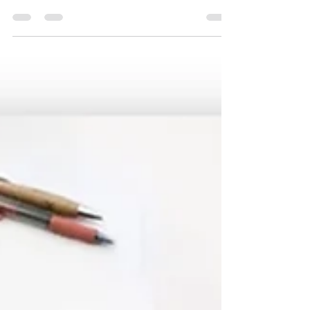
Gründe für fehlerhafte Software
Fehlerhafte Software kann aus verschiedenen
Gründen entstehen. Hier sind einige der
häufigsten Ursachen: 1. Unzureichende
Anforderungen