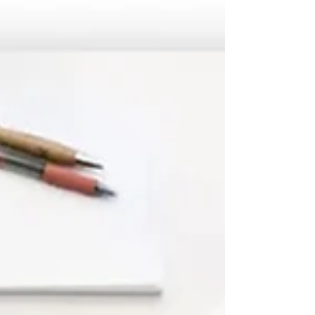
Ihrer Geschäftsprozesse. Wenn Sie sich mit ERP-
Software beschäftigen, ist es hilfreich zu wissen,
welche Kernbestandteile diese Systeme
typischerweise umfassen. Als IT-
Sachverständiger gebe ich Ihnen gern einen
Überblick, damit Sie bei der